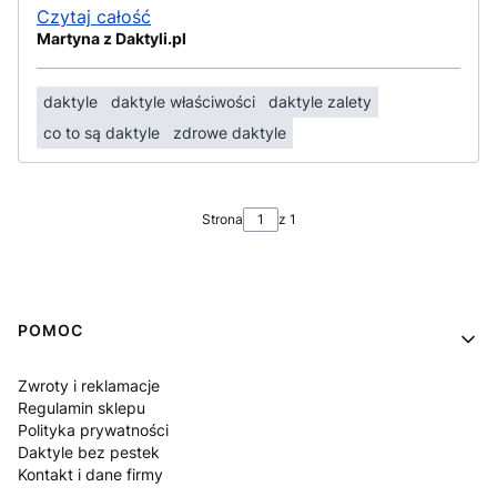
Czytaj całość
Martyna z Daktyli.pl
daktyle
daktyle właściwości
daktyle zalety
co to są daktyle
zdrowe daktyle
Strona
z 1
Linki w stopce
POMOC
Zwroty i reklamacje
Regulamin sklepu
Polityka prywatności
Daktyle bez pestek
Kontakt i dane firmy