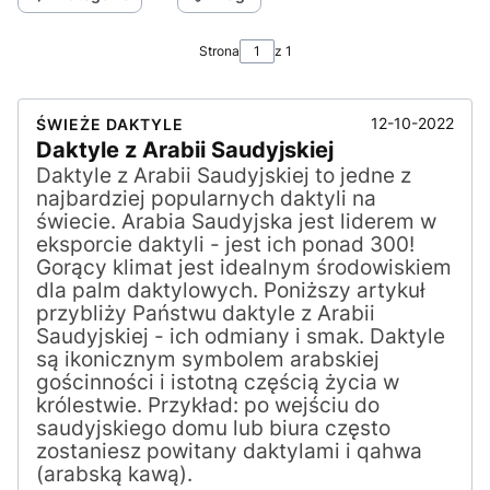
Strona
z 1
12-10-2022
ŚWIEŻE DAKTYLE
Daktyle z Arabii Saudyjskiej
Daktyle z Arabii Saudyjskiej to jedne z
najbardziej popularnych daktyli na
świecie. Arabia Saudyjska jest liderem w
eksporcie daktyli - jest ich ponad 300!
Gorący klimat jest idealnym środowiskiem
dla palm daktylowych. Poniższy artykuł
przybliży Państwu daktyle z Arabii
Saudyjskiej - ich odmiany i smak. Daktyle
są ikonicznym symbolem arabskiej
gościnności i istotną częścią życia w
królestwie. Przykład: po wejściu do
saudyjskiego domu lub biura często
zostaniesz powitany daktylami i qahwa
(arabską kawą).