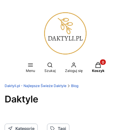
Produkty w koszy
Otwórz wyszukiwarkę
Menu
Szukaj
Zaloguj się
Koszyk
Daktyli.pl - Najlepsze Świeże Daktyle
Blog
Daktyle
Kategorie
Tagi